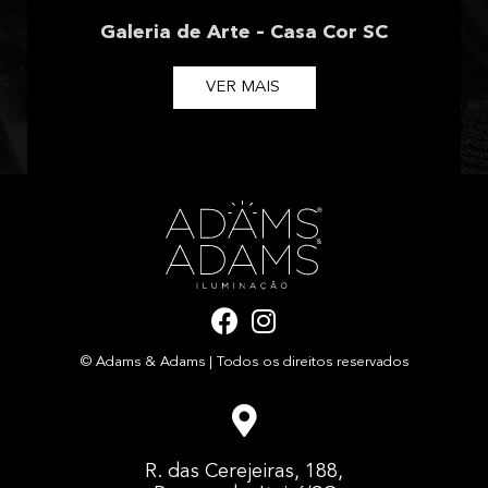
Galeria de Arte – Casa Cor SC
VER MAIS
F
I
a
n
© Adams & Adams | Todos os direitos reservados
c
s
e
t
b
a
o
g
R. das Cerejeiras, 188,
o
r