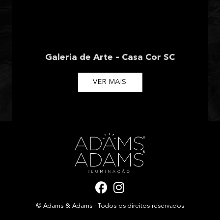
Galeria de Arte – Casa Cor SC
VER MAIS
F
I
a
n
© Adams & Adams | Todos os direitos reservados
c
s