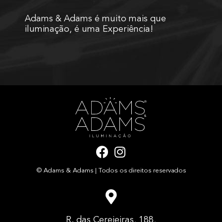
Adams & Adams é muito mais que
iluminação, é uma Experiência!
F
I
a
n
© Adams & Adams | Todos os direitos reservados
c
s
e
t
b
a
o
g
R. das Cerejeiras, 188,