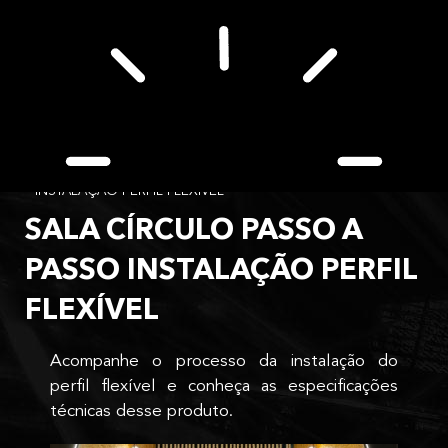
Ir
Menu
para
o
conteúdo
Home
Blog
SALA CÍRCULO PASSO A PASSO
INSTALAÇÃO PERFIL FLEXÍVEL
SALA CÍRCULO PASSO A
PASSO INSTALAÇÃO PERFIL
FLEXÍVEL
Acompanhe o processo da instalação do
perfil flexível e conheça as especificações
técnicas desse produto.