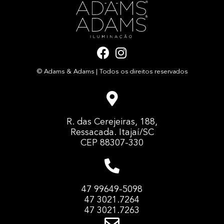
F
I
a
n
© Adams & Adams | Todos os direitos reservados
c
s
e
t
b
a
o
g
R. das Cerejeiras, 188,
o
r
Ressacada. Itajaí/SC
k
a
CEP 88307-330
m
47 99649-5098
47 3021.7264
47 3021.7263