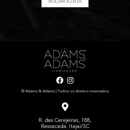
VOLTAR À LISTA
F
I
a
n
© Adams & Adams | Todos os direitos reservados
c
s
e
t
b
a
o
g
R. das Cerejeiras, 188,
o
r
Ressacada. Itajaí/SC
k
a