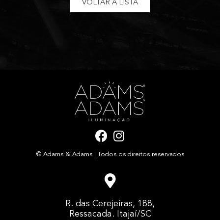
VOLTAR À LISTA
F
I
a
n
© Adams & Adams | Todos os direitos reservados
c
s
e
t
b
a
o
g
R. das Cerejeiras, 188,
o
r
Ressacada. Itajaí/SC
k
a