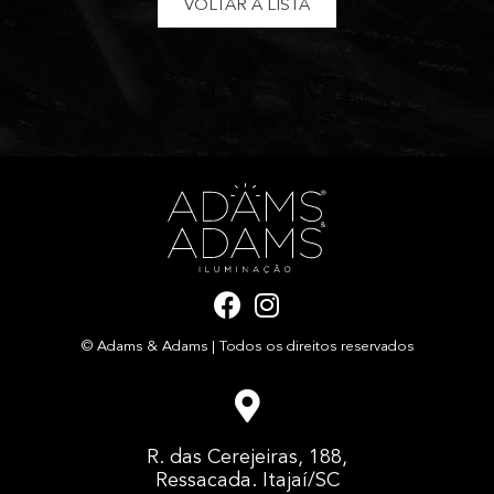
VOLTAR À LISTA
F
I
a
n
© Adams & Adams | Todos os direitos reservados
c
s
e
t
b
a
o
g
R. das Cerejeiras, 188,
o
r
Ressacada. Itajaí/SC
k
a