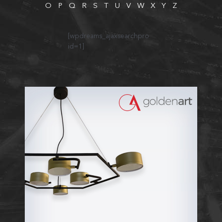
O
P
Q
R
S
T
U
V
W
X
Y
Z
[wpdreams_ajaxsearchpro
id=1]