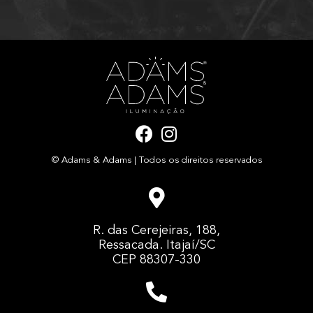
F
I
a
n
© Adams & Adams | Todos os direitos reservados
c
s
e
t
b
a
o
g
R. das Cerejeiras, 188,
o
r
Ressacada. Itajaí/SC
k
a
CEP 88307-330
m