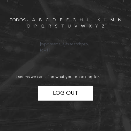
TODOS -
A
B
C
D
E
F
G
H
I
J
K
L
M
N
O
P
Q
R
S
T
U
V
W
X
Y
Z
[wpdreams_ajaxsearchpro
id=1]
It seems we can't find what you're looking for.
LOG OUT