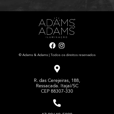
F
I
a
n
© Adams & Adams | Todos os direitos reservados
c
s
e
t
b
a
o
g
R. das Cerejeiras, 188,
o
r
Ressacada. Itajaí/SC
k
a
CEP 88307-330
m